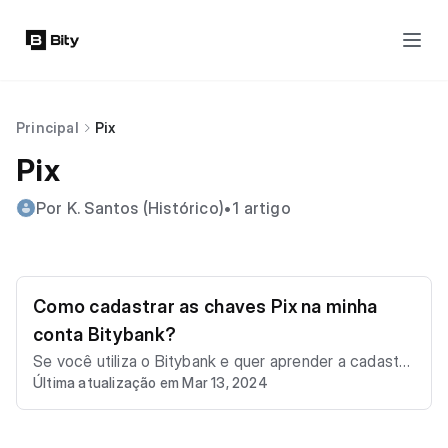
Principal
Pix
Pix
Por K. Santos (Histórico)
•
1 artigo
Como cadastrar as chaves Pix na minha
conta Bitybank?
Se você utiliza o Bitybank e quer aprender a cadastra
Última atualização em Mar 13, 2024
r suas chaves Pix de forma rápida e fácil, você está n
o lugar certo. Este tutorial descomplicado vai te guiar
passo a passo nesse processo, permitindo que você